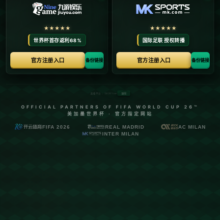
**，其中，莫布里以惊人的表现赢得了全场称赞。他不仅贡献了**17
分**，还抓下了**8个篮板**，展示了不可小觑的实力。这场比赛的胜
利不仅证明了骑士队的实力，也为后续的比赛铺平了道路。
**年轻球员崭露头角**
这场比赛中，莫布里的表现尤为亮眼。他的**17分**和**8个篮板**不
仅是个人数据的飞跃，更是团队成功的关键。作为一名年轻球员，莫
布里展示了杰出的篮球智商和运动能力。他的出色表现为骑士队奠定
了胜利的基础，同时也为自己赢得了更多的上场机会和关注度。
**骑士队整体表现优秀**