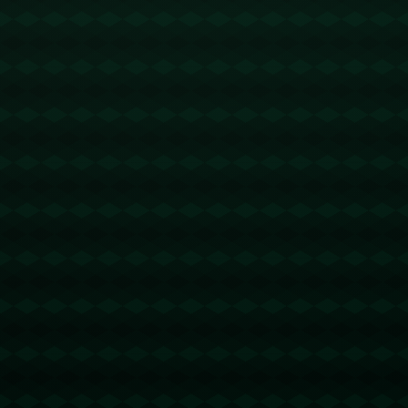
**比赛的影响**
这场比赛不仅仅是骑士队的一次胜利，也反映出一个重要的趋势：年
轻球员正在不断崭露头角，可能对未来的职业生涯产生深远的影响。
莫布里的表现无疑为他在球队中的地位增色不少，这样的比赛经历不
仅是他的个人荣誉，也是整个球队的宝贵财富。
**关键数据一览**