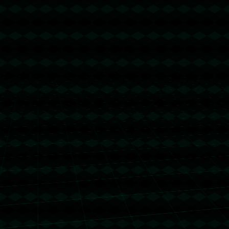
在这场比赛中，**莫布里17分**、**8个篮板**，另外还有几位球员也
表现不俗，分别拿下了两位数的得分。这些数据显示了骑士队多点开
花的进攻布局和稳固的防守体系。
通过剖析这场比赛，我们可以看出，年轻球员的成长和团队协作是赢
得比赛的关键因素，而适时的战术调整和对手的失误也是影响比赛结
果的重要因素。无论是加时赛中的关键投篮，还是每一个篮板球的争
夺，都是这场精彩比赛的缩影，让我们看到了NBA赛场上无限的可能
性。
上一篇:
神仙手感！约基奇不规则远投再中，可惜踩线只算2+1.
下一篇:
歐洲足球五大聯賽及歐冠歐聯直播平臺匯總.
联系电话：021-8539301 公司地址:浙江省湖州市南浔区千金镇