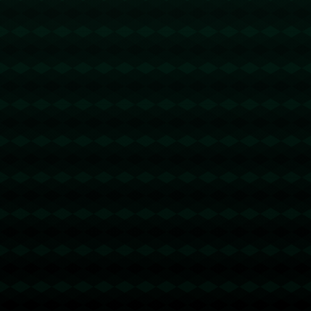
阿尔瓦雷斯本赛季已经在关键比赛中多次扮演奇兵角色，尤其是他的
场上跑位与多面手能力，为瓜帅的多样化战术提供了更多选择。在瓜
帅的战术体系中，阿尔瓦雷斯凭借充沛的体能和顽强的对抗能力，不
仅能胜任中锋位置，还可以胜任边路甚至影锋。**他为球队攻防转换
带来的灵活性是曼城未来构建多核体系的重要一环**。