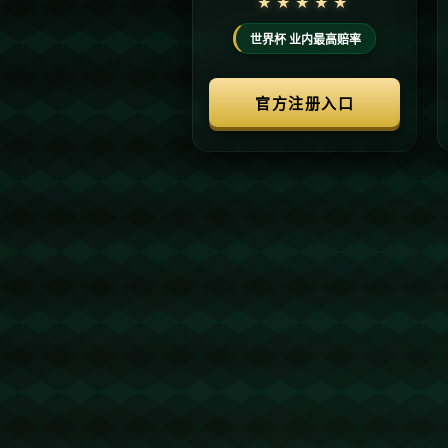
首页
>
新闻中心
新闻中心
新闻中
NB
公司新闻
行业动态
**NBA西
新闻动态
**前言：**
火箭坐稳第二！申京33+10，格林
21+8+6，范乔丹10中1把身价打没了.
[中超]拉布亚德开出角球 卡兰加头球扳平比