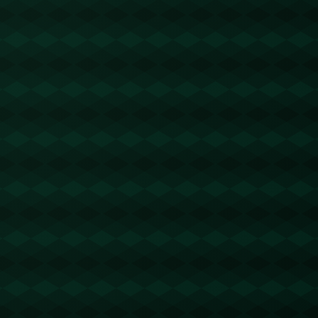
过团队协作和精准的外线手感彻底打乱了对手的节奏。尤其值
输出成了关键**。掘金虽然拥有约基奇的内线统治力，但面对湖
整体战术的执行力。湖人的外线表现不仅让掘金吃瘪，也向其
突破的重要一环。
过精密的防守体系和团队化的打法，牢牢控制住了对手的进攻
换进攻制造威胁。最近的比赛数据显示，火箭场均抢断数高居
的威慑力和篮板保护能力，让许多对手进攻受阻。此外，火箭的
通过精准布置和集体努力成功封锁了对方明星球员。火箭这样