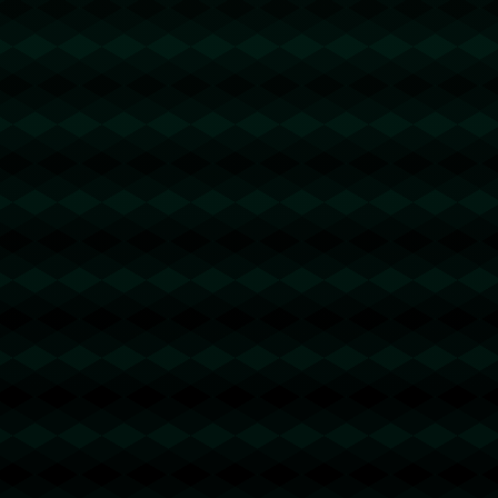
箭不同，勇士最近的突破不全是靠自身的努力，而是在巧妙的形势中“躺升
打的情况下排名跃升。这一局面虽显得偶然，但也折射出勇士本赛季的隐