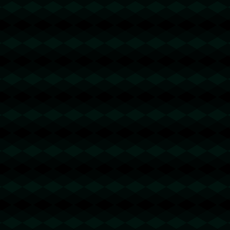
，而防守端也没有显著提升*。这使得勇士必须依靠他人在排
球队战术灵活性不足的问题，并试图以更加精准的轮换和交易
直接决定他们在竞争加剧的西部赛区能否保持竞争力。
金直接影响了掘金的信心和排名，而火箭的八连胜不仅巩固了
外升至第六，他们也成为了蝴蝶效应的一环。这样的格局体现
的重点。这一系列事件不仅影响了西部的格局，还可能为接下