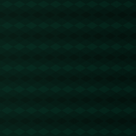
最终进入世界杯。沙特和中国两队在亚洲区一直有着不同的定
场对决不仅关乎积分排名，还将检验双方在技战术上的调整与