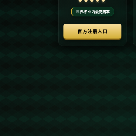
首页
>
新闻中心
新闻中心
新闻中
公司新闻
行业动态
**官方宣布
新闻动态
随着国际足
无疑是一个
火箭坐稳第二！申京33+10，格林
21+8+6，范乔丹10中1把身价打没了.
[中超]拉布亚德开出角球 卡兰加头球扳平比