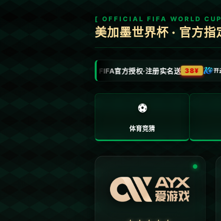
咨询热线：021-8539301