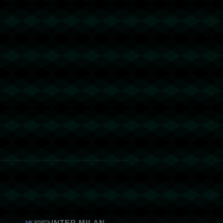
风，但近年来，中国队的状态逐渐回暖，尤其是一系列的友谊
胜，这给予了他们在本场比赛中文化的心理优势。
迷朋友们，不论你身居何处，都将期待这场精彩的对决！***
太累了！刚打完国家队，今天已归队合练，仍暖心给球迷签名.
官网