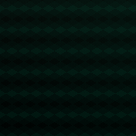
沙特队作为
队需要对此
比赛的一大
**市场与比
由于这场比
_夜间赛事
最大公约数