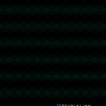
**以往交锋记
历史数据显
赛和小组赛
正是有了这
让我们一起
上一篇:
才帶
Co