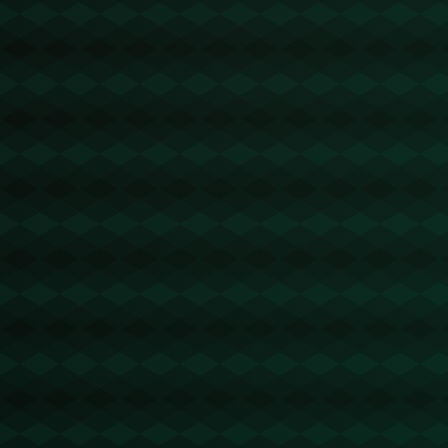
分.
真天选大男主！继数个“最多”和“首位”后 40
岁C罗再获吉尼斯世界纪录，天选大男
主！.
爆大冷！大满贯冠军0-2出局，中国金花2
连胜，郑钦文赢球创纪录.
法國足球甲級聯賽直播平臺.
2024年中國籃球公開賽廣州賽區預選賽
PBC展現實力榮膺冠軍.
**背景与意义
18强赛是
联系我们
位，沙特常
适应能力。