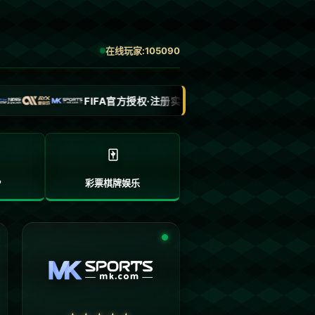
企业邮箱：admin@chaiing.com
产品中心
新闻中心
联系方式