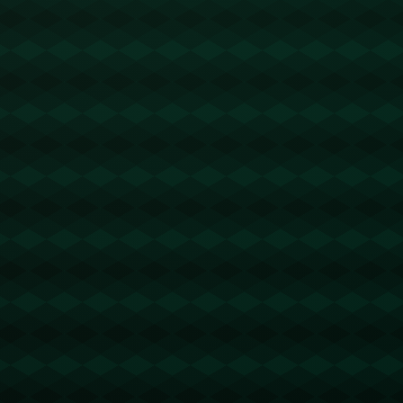
论是沙特还是中国队，都在积极备战，做好一切迎接挑战的准备。沙特队
的涌现也为沙特队注入了新的活力。相比之下，中国队则在老将的经验与
的关键。