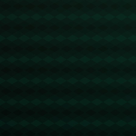
电话：021-8539301
**球员动态**
手机：18332849777
在赛前，无
新生代球员
邮箱：admin@chaiing.com
响比赛走向
地址：浙江省湖州市南浔区千金镇
**战术分析**