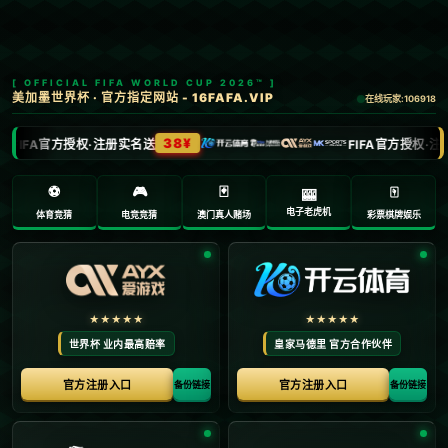
首页
>
新闻中心
新闻中心
公司新闻
行业动态
新闻中心
伦纳德砍下21+8助快船击败魔术 紧追勇士 哈登20分.
作者：九游真人官网
发布时间：2026-02-09
点击：
**克里夫兰快船的近期表现引起了篮球界的广泛关注**。在刚刚结束
的一场比赛中，快船凭借核心球员伦纳德的出色表现，以21分和8次