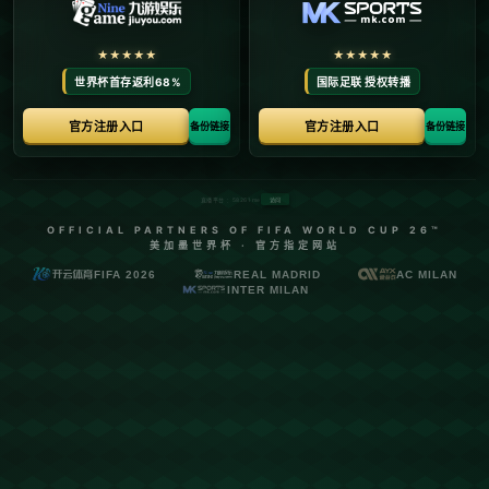
助攻击败奥兰多魔术，向季后赛稳步推进，也让他们在竞争激烈的西
部排行中紧追勇士。这场比赛不仅展示了伦纳德的个人能力，还显现
了快船整体战术的成熟。
本场比赛中，伦纳德展现了他**一贯的沉稳和精准**。这名超级巨星
以其冷静的性格和强大的场上领导力闻名。在快船的战术体系中，伦
纳德的表现至关重要。他在场上的每一个动作尤其是精准的投篮和缜
密的防守，都是快船击败魔术的关键所在。快船能够从赛季初的磨合
问题逐渐进入良好状态，伦纳德功不可没。