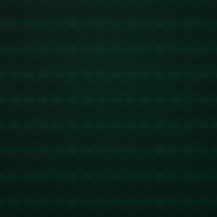
2. **技术执行偏差**：抛开心理因素，点球的成功也离不开球员良好
的技术动作。这需要对落点、力度和角度的精准把控。然而很多失败
的点球往往源于射门过于追求角度，反而被门将识破。河南队在这一
方面显然需要更多练习和经验积累。
### **多一人为何拿不下？人数优势背后的战术瓶颈**
在另一场客战中，河南队曾因对方红牌罚下一人而获得人数优势。然
而面对这样的局面，球队却未能将优势转化为绝对胜利，将比赛结果