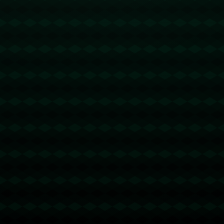
2. **无效率控球，节奏混乱**：不少球队在人数占优时容易进入“低效
控球”模式，过度在中后场倒脚而无法创造实质性威胁。河南队在当时
表现出了类似瓶颈，未能把球权转化为实际的致命威胁，最终坐失良
机。
3. **防守收缩的应对不足**：人数劣势的球队往往选择“全员防守”的策
略，将防线进一步压缩并切断对手进攻路线。而河南队的“进攻乏力”
恰恰使得对方的固守战术奏效，最终平局收场。
### **案例分析：其他球队如何在人数优势下实现破局**
我们可以以英超的一些比赛为例，分析如何利用人数优势。在2023赛
季的某场比赛中，曼城曾因对方球队早早罚下一人而拿下大胜。他们
通过**高效传球渗透**与**中场核心的牵制作用**，迫使对方打开防线
漏洞。值得注意的是，曼城善于主动“提速”比赛节奏，一旦防守方露
出空档，进攻球员迅速覆盖，使得对手无法有效调整。河南队显然可
以从这样的战术中吸取经验，尤其注意在人数占优的情况下如何有效
改变节奏、制造威胁。