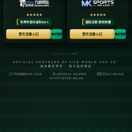
比賽中，同曦隊憑藉優異的團隊協作與出色個人表現，以精彩的表現
擊敗廣州隊，送給對手一波四連敗。本場比賽中，**利夫（Jarnell
Stokes）**、**林葳**與**麥考爾（Xavier Munford）**無疑成為最大
的亮點。接下來，我們將深入探討比賽細節和三位球員的關鍵表現，
讓您感受到這場比賽的精彩與激烈。
### **焦點之戰：同曦展現硬实力**
比賽伊始，廣州隊試圖靠快速進攻提早建立優勢，但同曦隊展現出強
大的防守韌性，成功將對手的進攻節奏限制在低效水平。同曦的比賽
策略依舊鮮明：穩固內線防守、快速反擊和充分發揮核心球員的實
力。
尤其值得一提的是，擁有豐富國際賽經驗的**利夫**再一次成為內線
屏障。他在比賽中貢獻了多個關鍵籃板和封蓋，讓廣州隊的得分機會
一次次落空。同時，他還利用自己在進攻端的靈活身手，貢獻了多次
內線得分，成為比賽最具威脅的得分點之一。
### **本土新星林葳：穩健與成長并存**
如果說利夫是內線大將，那麼**林葳**無疑是後場的穩定核心。作為
國內新生代球員中的佼佼者，林葳在本場比賽中展現出極強的掌控
力。他多次冷靜地組織進攻，並在關鍵時刻命中中遠距離的投籃。