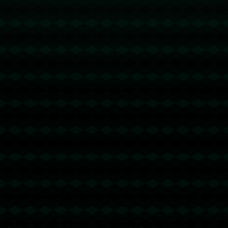
根據比賽的技術統計，同曦在多項數據指標上佔據了全面優勢。全場
比賽利夫砍下了**23分12籃板**的雙十數據，林葳貢獻**16分5助攻
**，而麥考爾則以**20分8助攻6籃板**的全面數據牢牢將比賽納入自
己的掌控範圍。反觀廣州隊，他們在內線得分和籃板球的表現大幅落
後，成為他們吞下連敗的關鍵原因。
### **戰術亮點：團隊協作與明星球員的結合**
同曦的成功在於他們將**團隊精神**與**明星效應**結合得恰到好處。
利夫穩健坐鎮內線，林葳適時作為外圍進攻驅動者，而麥考爾則在全
場負責調度與決策。這一套運轉流程的默契執行，讓廣州隊無法找到
反制的破綻。
### **結語**
比賽結束後，廣州隊無奈接受四連敗的結局，而同曦隊則用實力為自
己正名。本場比賽，**利夫、林葳與麥考爾**的優異表現無疑再次證