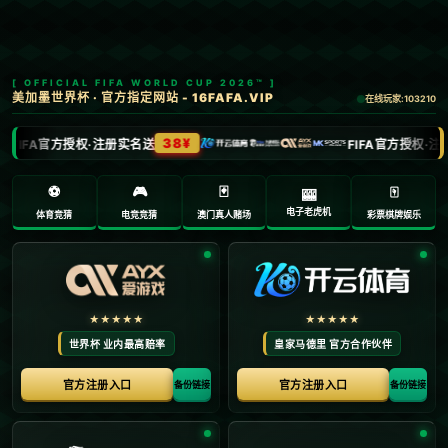
首页
>
新闻中心
新闻中心
公司新闻
行业动态
新闻中心
同曦擊敗廣州 送對手四連敗 利夫林葳麥考爾表現出色.
作者：九游真人官网
发布时间：2026-02-09
点击：
**同曦擊敗廣州，送對手四連敗——利夫、林葳與麥考爾表現出色**
在籃球場上，進攻與防守的對抗往往決定了比賽走向。在最近的CBA