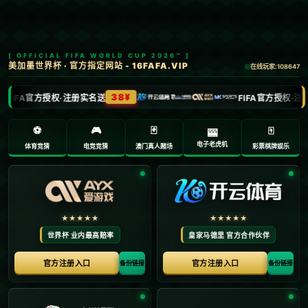
首页
>
新闻中心
新闻中心
公司新闻
行业动态
新闻中心
海港客场挑战青岛西海岸 伤病困扰下能否延续连胜？.
作者：九游真人官网
发布时间：2026-02-09
点击：
**海港客场挑战青岛西海岸：伤病困扰能否延续连胜？**