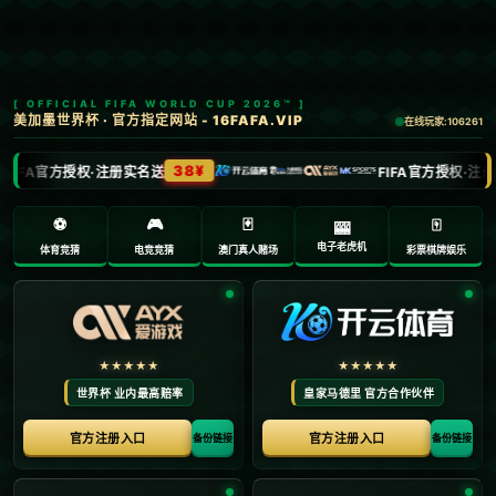
首页
>
新闻中心
新闻中心
公司新闻
行业动态
新闻中心
巴萨神级逆转！26分钟连扳4球夺西甲7连胜 今年18战不败
+三线冲冠.
作者：九游真人官网
发布时间：2026-02-09
点击：
**巴萨神级逆转！26分钟连扳4球夺西甲7连胜，三线冲冠势不可挡**
在全球足球界，事关逆转的激动人心场面总能让人们铭记于心。而巴