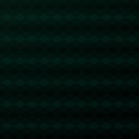
能够有效拦截对手的进攻，而且常常通过精准的传球为前锋创造
*吕迪格**和**卡瓦哈尔**是捍卫球门的两道重要屏障。他们的
吕迪格在空中的统治力和卡瓦哈尔在边路的顽强防守，为球队
找不到任何突破口，最终球队以微弱优势取得胜利。这场比赛
团队协作上都发挥出色。他们的特点各异，但都以顽强的精神
线。