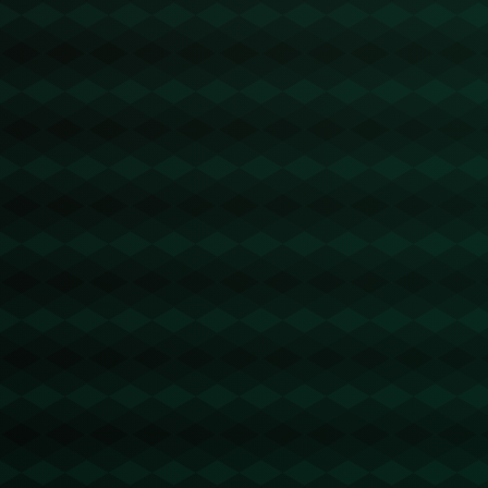
分.
另一方面，
为观众奉上
真天选大男主！继数个“最多”和“首位”后 40
岁C罗再获吉尼斯世界纪录，天选大男
主！.
爆大冷！大满贯冠军0-2出局，中国金花2
连胜，郑钦文赢球创纪录.
法國足球甲級聯賽直播平臺.
2024年中國籃球公開賽廣州賽區預選賽
PBC展現實力榮膺冠軍.
联系我们