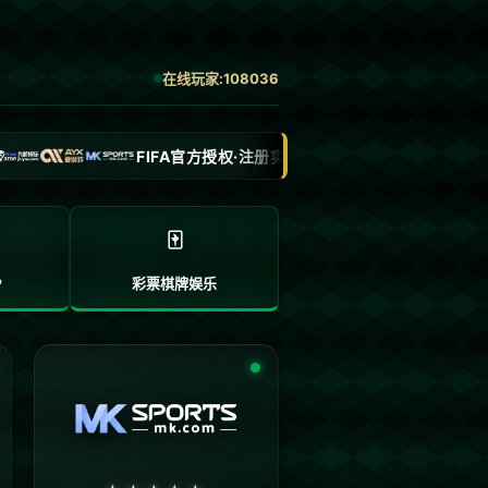
企业邮箱：admin@chaiing.com
产品中心
新闻中心
联系方式