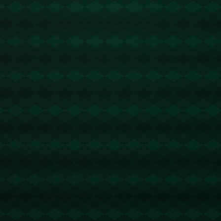
**维尼修斯**的突破能力和娴熟的盘带技术同样令人赞叹。他被视为新
了一场场精彩比赛。今年，维尼修斯不负众望，多次击中对方球门，为球