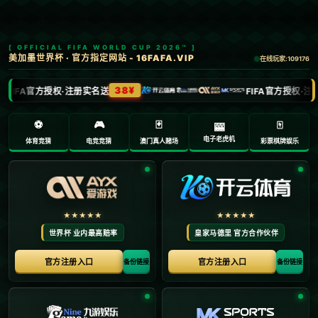
首页
>
新闻中心
新闻中心
公司新闻
行业动态
新闻中心
火箭坐稳第二！申京33+10，格林21+8+6，范乔丹10中1把
身价打没了.
作者：九游真人官网
发布时间：2026-02-09
点击：
**火箭坐稳第二**！在昨晚的一场激烈比赛中，休斯顿火箭队展现出
了他们的竞争实力。**申京砍下33分和10个篮板**，他在比赛中表现