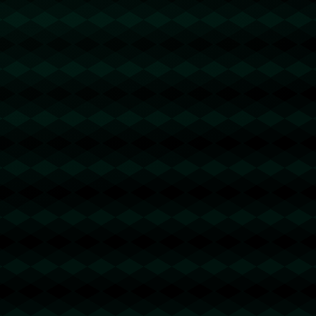
*。毫无疑问，皮亚斯特里和迈凯伦车队的胜利将成为今年F1
势