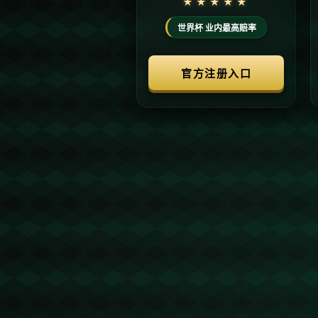
首页
>
新闻中心
新闻中心
新闻中
公司新闻
行业动态
**F1中国
新闻动态
火箭坐稳第二！申京33+10，格林
21+8+6，范乔丹10中1把身价打没了.
[中超]拉布亚德开出角球 卡兰加头球扳平比