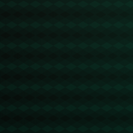
分.
真天选大男主！继数个“最多”和“首位”后 40
岁C罗再获吉尼斯世界纪录，天选大男
主！.
爆大冷！大满贯冠军0-2出局，中国金花2
连胜，郑钦文赢球创纪录.
法國足球甲級聯賽直播平臺.
在刚刚结束
2024年中國籃球公開賽廣州賽區預選賽
PBC展現實力榮膺冠軍.
借强大的技
笔。
### **
联系我们
作为今年迈
正赛中的冷