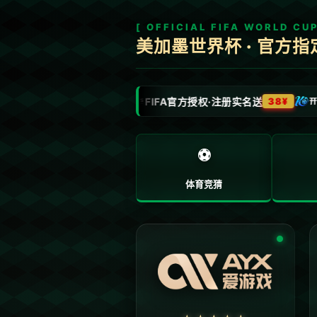
咨询热线：021-8539301