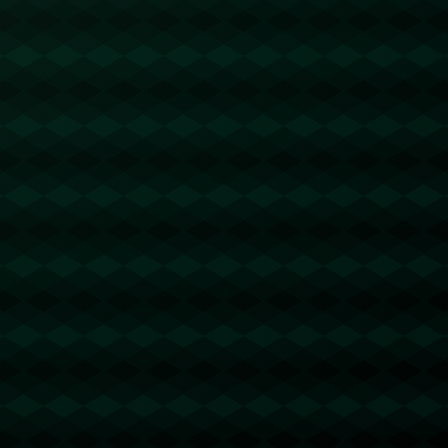
对年轻车手系统培训的成功。迈凯伦车队一直以发掘和培养年
方面，迈凯伦的MCL60本赛季展现了良好的空气动力学设
（可调后翼系统）**完成精准超车。他在赛后的采访中坦言：
也揭示了迈凯伦团队背后不可忽视的*研发能力和团队协作精神
的中国大奖赛却是一次全方位的技术突破。相比之下，上赛季同
由于未及时应对赛道的湿滑情况，部分车队的进站更换失误直
到冠军争夺战的最前线。此次**迈凯伦包揽前二**不仅证明
的比赛中实现这样的成绩，无疑将进一步提升迈凯伦品牌的全球