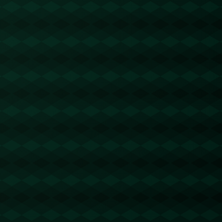
斯卡·皮亚斯特里凭借出色表现拿下冠军**，迈凯伦车队更是凭
点，也为皮亚斯特里职业生涯的里程碑增添了浓墨重彩的一
美的比赛展现了其无与伦比的竞技天赋。从排位赛的精准操作，到
通过一次完美的弯道超车抢占先机，并最终将领先优势保持到