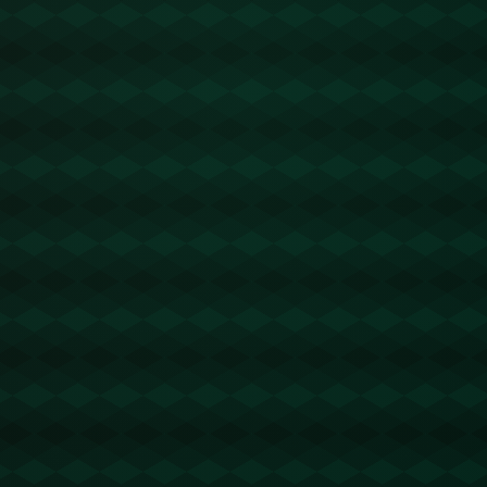
华大使的积极评价**
，**土耳其驻华大使布尔汉丁·斯利茨**表示，中国近年来在经济发展和
使指出，中国的市场潜力巨大，土耳其希望能够在“一带一路”倡议下，进