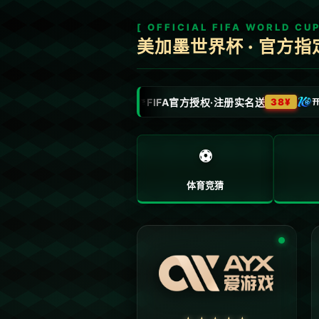
咨询热线：021-8539301