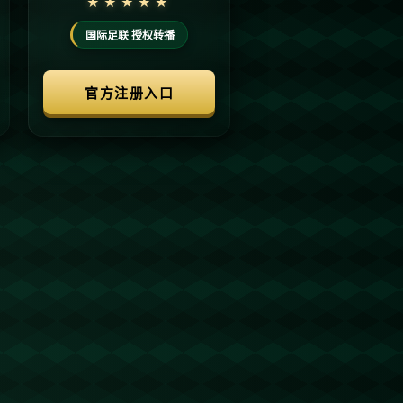
华大使点赞中国开放与合作机遇.
02-09
点击：
国在国际舞台上的积极姿态，也对与中国的合作寄予厚望。在
这一评价再次印证了中国在全球化进程中的关键角色。
产生深远影响。今年的两会明确指出，中国将进一步推进对外
即是对中国政策的肯定。