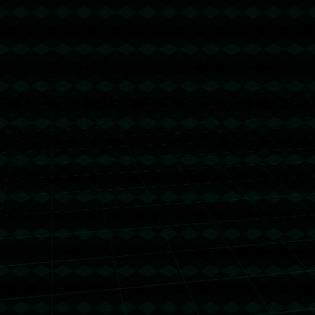
**总结**
2024中国金球奖的竞争，不仅考验了球员们的场上技巧，更是对他们
内心实力的一次全面考量。在追逐“五”球王的道路上，这些璀璨的足
球明星用自己的拼搏精神和超群技艺，书写着当代中国足球的新篇
章。通过他们，我们看到的不仅仅是一个个进球或助攻，更是一场紧
紧围绕“球王”目标的智慧与勇力之争。
上一篇:
U20亚洲杯开幕：国青目标世青赛 中国足球开年即决战.
下一篇:
【“瞧”见两会系列】两会新风向：土耳其驻华大使点赞中国开
放与合作机遇.
联系电话：021-8539301 公司地址:浙江省湖州市南浔区千金镇
Copyright 2024
j9九游会-九游会体育平台
All Rights by
九游真人官网