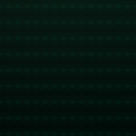
**心理素质：球王的必备条件**