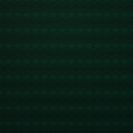
另一位引人注目的候选人是英超联赛的领航者赵叶青。作为一名全面
的中场球员，**赵叶青的视野阻击和助攻能力**无可匹敌。他在本赛
季中已经有超过20次助攻，这一数据不仅仅是在国内难以企及，放眼
欧洲赛场亦能榜上有名。
**挑战者的共同特征**
**技术与创新是2024年候选人们的共同特征**。在面对技术日益先进
的战术和对手，球员们都在不断更新自己的比赛方法。比如，李文轩
的“游弋型前锋”战术，有效地利用空间为自身及队友创造机会。而赵
叶青的新型传球策略，亦屡屡帮助球队扭转局势。