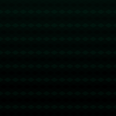
当提到挑战“五”球王，心理素质显得尤为重要。对于候选人来说，在
比赛中保持冷静、沉着及良好的心理状态，是迈向成功的重要一环。
赵叶青在一场关键的欧冠逆转比赛中展现出的**冷静决策能力和领袖
气质**，为后起之秀提供了极佳的榜样。