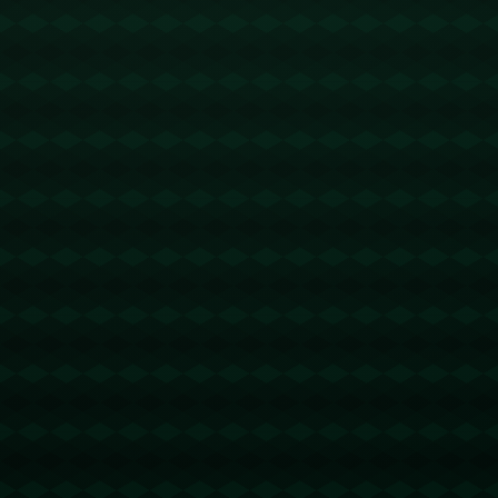
通过对比不难发现，全红婵与陈芋汐在竞技场外的表现，**实际上是
她们家庭教养方式的真实映射**。全红婵更多依赖天生敏锐的感知力
和后天的苦练，这种“吃苦型”的成长模式使她在赛场上展现出了无畏
的一面，但却可能由于缺乏对复杂情景的适应与思考显得稍显“棱角分
明”。
另一方面，陈芋汐的成长环境为她提供了更多的心理关怀和情感交
流，她显现出的**自律与平和**，很大程度上得益于父母注重培养她
在挫折中的复原力与对压力的平衡心态。这恰恰是当前许多家庭在教
育中容易忽视的关键点。心理上的强大与表达能力，不仅影响孩子的
竞技状态，更直接影响其社会适应力。
### **真实案例：对话中显现的差距**
回顾一次两人的采访对话，细节之中尽显成长背景的差异。全红婵在
谈及训练时更多提及“必须”“努力”“不可以失败”，而陈芋汐则表达了
“兴趣”“乐在其中”“与团队共同成长”。这并非单纯的语言不同，而是价
值观与教育方式的深层外化。