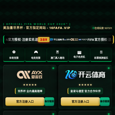
首页
>
新闻中心
新闻中心
公司新闻
行业动态
新闻中心
一席对话，揭开全红婵与陈芋汐的差距，才知道家庭教养多
重要！.
作者：九游真人官网
发布时间：2026-02-09
点击：
**一席对话，揭开全红婵与陈芋汐的差距，才知道家庭教养多重要！
**