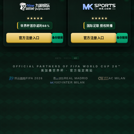
在竞技体育世界中，天赋与努力固然是成功的关键，但家庭教养却往
往是塑造冠军意志的重要基石。全红婵和陈芋汐，两位年少成名的中
国跳水运动员，以其无与伦比的实力和令人惊叹的表现站在了全球关
注的聚光灯下。然而，一次对话却揭示了她们背后隐藏的差距，让我
们开始思考家庭教养的重要性。
### **全红婵与陈芋汐：背景的交织与个性的体现**
全红婵，一个被誉为“天才少女”的跳水选手，以其勇往直前的拼劲赢
得了无数观众的喜爱。年纪尚小的她显现出了一种强势而直率的个
性。但这种性格背后折射出的却是其农村家庭的质朴与不谙世事。全
红婵曾在采访中坦言：“我的目标是赚更多的钱给生病的父母看病。”
这样的简单愿望来源于她并不富裕的成长环境，而这种成长模式虽然
令她坚强且咬牙拼搏，却也可能在情绪管理与沟通中留下短板。
**相较之下，陈芋汐的家庭背景显得更为“全面”。**出生在城市家庭的
陈芋汐，家人给予了她更多的情感支持与教育机会。在访谈中，她展
现出了一种温和内敛、注重团队协作的性格。这种修养，与她的家庭
培养模式密不可分。陈芋汐父母更注重孩子心理和人格的全面发展，
因此她在处理压力和表达自我方面显得更加成熟稳重。
### **家庭教养的核心：心理强大与表达能力**