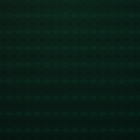
C罗在职业生涯中展现了极佳的**技术能力和心理素质**。他不仅能在
各种比赛中保持高水准表现，更拥有令人难以置信的进球效率。无论
是在**英超的曼联**、**西甲的皇家马德里**，还是现在的沙特阿拉伯
豪门利雅得胜利，他总是能以**标志性的速度和精准度**打破对方的
防线。尤其在关键比赛中，他的表现总是能以一己之力改变比赛局
势，成为全球无数球迷竞相津津乐道的话题。
**数据印证传奇**
并不是所有的球员都能在职业生涯的末期仍旧保持高效。**以C罗为
例，他在30岁以后依然保持着场均超过0.5个进球的惊人表现**。在过
去的五年中，他参加了超过100场国际比赛，攻入了超过80个进球。
这些数据不仅证明了他是一名出色的射手，也展示了他的**职业素养
和自律精神**。