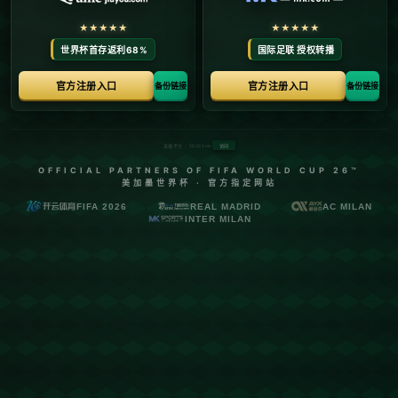
员寄予厚望。近日，他不仅用频频的三双数据回应大家的期待，更是
以超远距离绝杀打破纪录，成为联盟的焦点。对于公牛队而言，**约
什·吉迪**的表现无疑是一个激动人心的进展，让人们对他即将迎来的
顶薪合同充满期待。
作为公牛队的新星，约什·吉迪的出色表现已经开始引起业内人士的关
注。**三双数据频频出现**不仅展现了他全面的技术能力，更证明他
在比赛中有着持续性的贡献。在一场对阵强敌的比赛中，他成功地完
成了多项进攻和防守任务，最终帮助球队赢得了胜利。这样的表现使
他成为球队战术体系中不可或缺的一部分。
令人瞩目的是吉迪在比赛中的**超远距离绝杀**。这个打破纪录的瞬
间不仅体现了他的沉着和冷静，更展示了他的精准射术。当比赛即将
结束，双方便陷入胶着状态时，吉迪的绝杀球拔地而起，不仅为球队
带来胜利，更创造了一项新纪录。在这个充满压力的时刻，他的果敢
决策和技术执行力令人赞叹。
在吉迪的职业生涯中，这样的成功不仅是偶然的闪光，而是长期努力
的结果。他出色的表现也让人们开始讨论他未来的职业走向，尤其是
与**顶薪合同**相关的期待。许多分析师认为，继续保持如此高水平
的竞技状态，吉迪的顶薪合同几乎是板上钉钉。