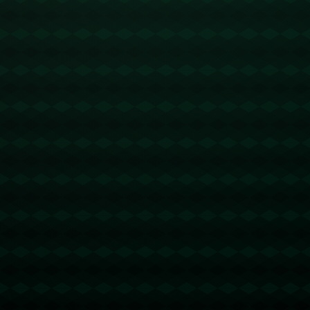
值得一提的是，吉迪的成长并非一帆风顺。在进入NBA之前，他面对
过无数挑战，包括适应新的比赛节奏和风格。但是，他凭借着顽强的
斗志和不懈的努力，逐渐克服这些困难，并在职业生涯中取得了长足
进步。这个成长故事不仅激励了年轻球员，也为团队带来了正能量。
从案例分析的角度来看，吉迪的成功并非孤立事件。通过对比其他年
轻球员的职业发展路径，我们可以看到，一名球员的崛起通常包括几
个关键因素：自然的天赋、扎实的基本功、良好的团队支持，以及正
确的心理态度。在每个方面，吉迪都展现了非凡的潜力和克服困难的
能力。