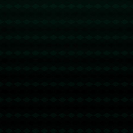
的关键。
不过，仅以中东赛季的失败作为衡量费塞特指导能力的标准，显然有
失公允。一些案例或许可以说明教练和选手之间难以一蹴而就的默
契，例如大坂直美与巴金的合作模式也是经过多次试错才迎来辉煌。
因此，考虑到斯瓦泰克和费塞特长期的合作前景，恐怕“下岗”的说法
为时尚早。
### **外界质疑的真实核心：成绩和名次的“隐形压力”**
成为世界第一意味着对斯瓦泰克和团队都有着更高期待。对于这位年
轻的波兰选手来说，外界的目光和沉重的排名压力或许正在无形中拖
累她的心理状态。以知名前辈小威廉姆斯为例，她在职业巅峰时期也
曾因为成绩波动而遭受质疑，但最终通过成熟的心态和团队支持实现
了“涅槃重生”。
斯瓦泰克与费塞特的关系正处于一个需要磨合的阶段。今年的早期成
绩或许不能作为权衡整个赛季的标准，毕竟多次经验告诉我们，网坛
的成败瞬息万变。当前的失利或许只是暂时性调整的需要，而非费塞
特执教能力的完全失败。
---
从表现低迷到教练被质疑，这不是网坛新鲜事，也恰说明了职业网球
的竞争激烈性。斯瓦泰克团队需要时间与计划，而费塞特“下岗”与否